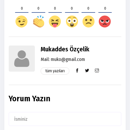
0
0
0
0
0
0
Mukaddes Özçelik
Mail:
muko@gmail.com
tüm yazıları
Yorum Yazın