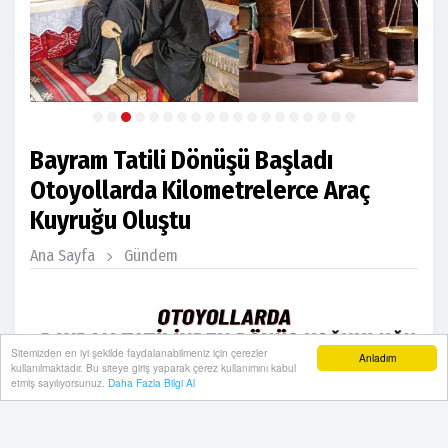
Bayram Tatili Dönüşü Başladı
Otoyollarda Kilometrelerce Araç
Kuyruğu Oluştu
Ana Sayfa
Gündem
Sitemizden en iyi şekilde faydalanabilmeniz için çerezler
Anladım
kullanılmaktadır. Bu siteye giriş yaparak çerez kullanımını kabul
etmiş sayılıyorsunuz.
Daha Fazla Bilgi Al