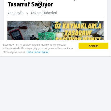
Tasarruf Sağlıyor
Ana Sayfa
Ankara Haberleri
Sitemizden en iyi şekilde faydalanabilmeniz için çerezler
Anladım
kullanılmaktadır. Bu siteye giriş yaparak çerez kullanımını kabul
etmiş sayılıyorsunuz.
Daha Fazla Bilgi Al
Gölbaşı Belediyesi, Fen İşleri Müdürlüğü atölyelerinde
gerçekleştirilen üretim, bakım ve onarım çalışmaları ile
belediye bütçesinden tasarruf sağlıyor, hizmet
hızını artırıyor.