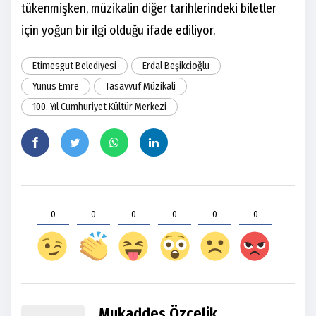
tükenmişken, müzikalin diğer tarihlerindeki biletler
için yoğun bir ilgi olduğu ifade ediliyor.
Etimesgut Belediyesi
Erdal Beşikcioğlu
Yunus Emre
Tasavvuf Müzikali
100. Yıl Cumhuriyet Kültür Merkezi
0
0
0
0
0
0
Mukaddes Özçelik