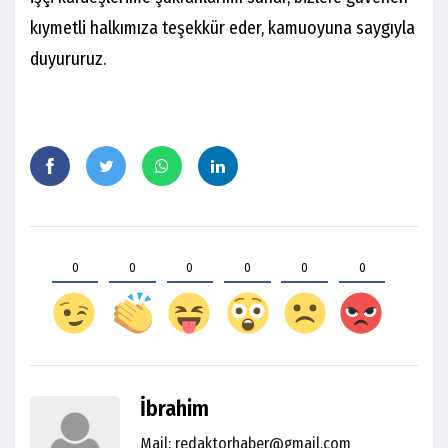
kıymetli halkımıza teşekkür eder, kamuoyuna saygıyla
duyururuz.
0
0
0
0
0
0
İbrahim
Mail: redaktorhaber@gmail.com