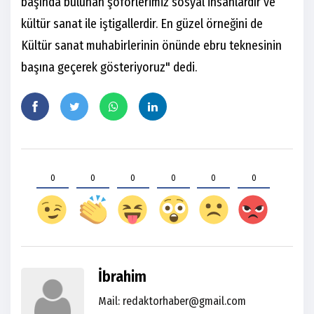
başında bulunan şoförlerimiz sosyal insanlardır ve
kültür sanat ile iştigallerdir. En güzel örneğini de
Kültür sanat muhabirlerinin önünde ebru teknesinin
başına geçerek gösteriyoruz" dedi.
0
0
0
0
0
0
İbrahim
Mail:
redaktorhaber@gmail.com