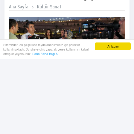
Ana Sayfa
Kültür Sanat
Sitemizden en iyi şekilde faydalanabilmeniz için çerezler
Anladım
kullanılmaktadır. Bu siteye giriş yaparak çerez kullanımını kabul
etmiş sayılıyorsunuz.
Daha Fazla Bilgi Al
Adıyaman Belediye Başkanı Abdurrahman Tutdere,
Medya Kültür Sanat ve Turizm Buluşmaları
kapsamında Ankaralı gazetecilerle bir araya geldiği
akşam yemeğinde yaptığı açıklamada, 6 Şubat
depreminin ardından yeniden ayağa kalkmaya çalışan
Adıyaman’ın çok kültürlü ve kardeşlik içinde yaşanan
bir şehir olarak küllerinden yeniden doğduğunu