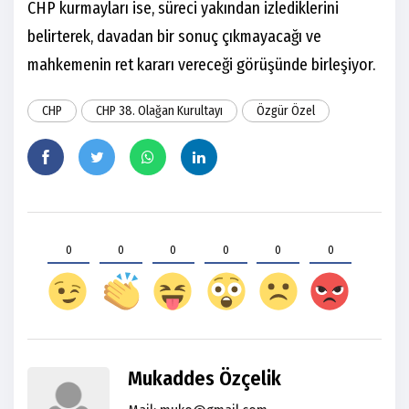
CHP kurmayları ise, süreci yakından izlediklerini
belirterek, davadan bir sonuç çıkmayacağı ve
mahkemenin ret kararı vereceği görüşünde birleşiyor.
CHP
CHP 38. Olağan Kurultayı
Özgür Özel
0
0
0
0
0
0
Mukaddes Özçelik