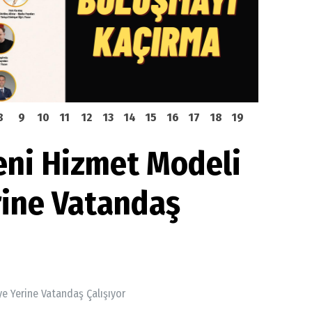
8
9
10
11
12
13
14
15
16
17
18
19
eni Hizmet Modeli
rine Vatandaş
e Yerine Vatandaş Çalışıyor