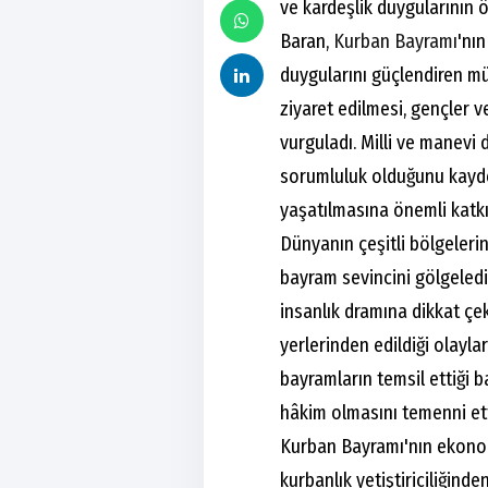
ve kardeşlik duygularının 
Baran,
Kurban Bayramı
'nın
duygularını güçlendiren m
ziyaret edilmesi, gençler v
vurguladı. Milli ve manevi 
sorumluluk olduğunu kayde
yaşatılmasına önemli katk
Dünyanın çeşitli bölgeleri
bayram sevincini gölgeledi
insanlık dramına dikkat çek
yerlerinden edildiği olayla
bayramların temsil ettiği 
hâkim olmasını temenni ett
Kurban Bayramı'nın ekonom
kurbanlık yetiştiriciliğin