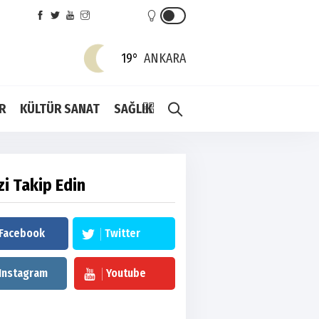
19°
ANKARA
R
KÜLTÜR SANAT
SAĞLIK
zi Takip Edin
Facebook
Twitter
Instagram
Youtube