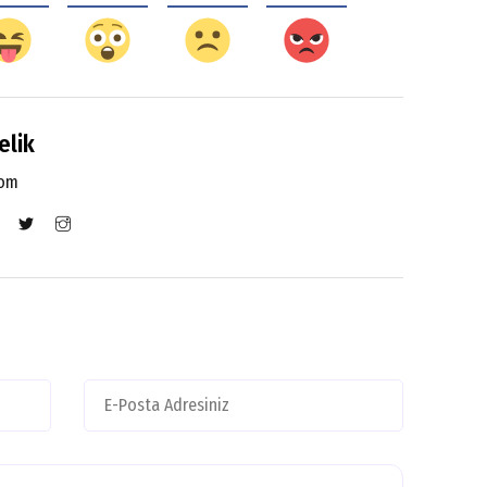
elik
com