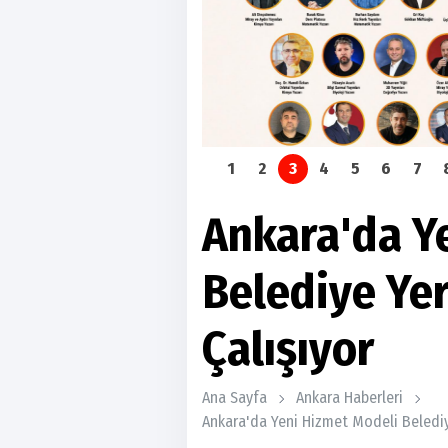
1
2
3
4
5
6
7
Ankara'da Y
Belediye Ye
Çalışıyor
Ana Sayfa
Ankara Haberleri
Ankara'da Yeni Hizmet Modeli Belediy