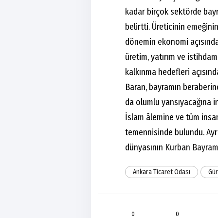
kadar birçok sektörde bayr
belirtti. Üreticinin emeğini
dönemin ekonomi açısından
üretim, yatırım ve istihda
kalkınma hedefleri açısınd
Baran, bayramın beraberi
da olumlu yansıyacağına in
İslam âlemine ve tüm insanl
temennisinde bulundu. Ayrı
dünyasının
Kurban Bayram
Ankara Ticaret Odası
Gür
0
0