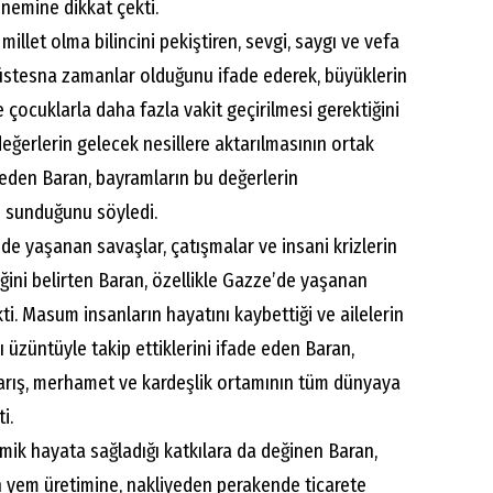
önemine dikkat çekti.
 millet olma bilincini pekiştiren, sevgi, saygı ve vefa
üstesna zamanlar olduğunu ifade ederek, büyüklerin
e çocuklarla daha fazla vakit geçirilmesi gerektiğini
değerlerin gelecek nesillere aktarılmasının ortak
den Baran, bayramların bu değerlerin
ı sunduğunu söyledi.
nde yaşanan savaşlar, çatışmalar ve insani krizlerin
ğini belirten Baran, özellikle Gazze’de yaşanan
ti. Masum insanların hayatını kaybettiği ve ailelerin
rı üzüntüyle takip ettiklerini ifade eden Baran,
barış, merhamet ve kardeşlik ortamının tüm dünyaya
i.
ik hayata sağladığı katkılara da değinen Baran,
den yem üretimine, nakliyeden perakende ticarete