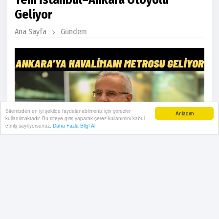
Geliyor
Ana Sayfa
Gündem
Sitemizden en iyi şekilde faydalanabilmeniz için çerezler
Anladım
kullanılmaktadır. Bu siteye giriş yaparak çerez kullanımını kabul
etmiş sayılıyorsunuz.
Daha Fazla Bilgi Al
Ulaştırma ve Altyapı Bakanı Abdülkadir Uraloğlu,
Ankara ve İstanbul’u yakından ilgilendiren iki dev
ulaşım projesini duyurdu. Esenboğa Havalimanı
metrosu için finansman sağlanırken, artan trafik
yoğunluğu nedeniyle Akyazı’dan başlayacak yeni bir