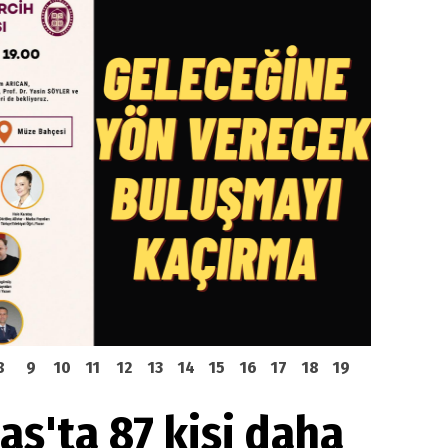
8
9
10
11
12
13
14
15
16
17
18
19
aş'ta 87 kişi daha