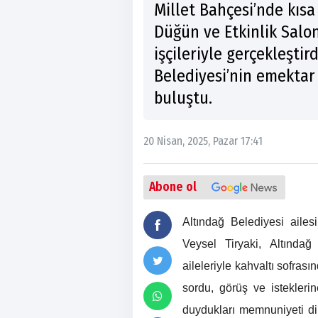
Millet Bahçesi’nde kıs
Düğün ve Etkinlik Salon
işçileriyle gerçekleştir
Belediyesi’nin emektar 
buluştu.
20 Nisan, 2025, Pazar 17:41
Abone ol
Altındağ Belediyesi aile
Veysel Tiryaki, Altında
aileleriyle kahvaltı sofrası
sordu, görüş ve isteklerin
duydukları memnuniyeti dil