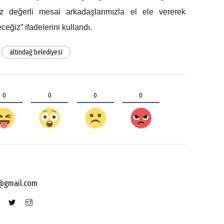
siz değerli mesai arkadaşlarımızla el ele vererek
eğiz” ifadelerini kullandı.
altındağ belediyesi
0
0
0
0
@gmail.com