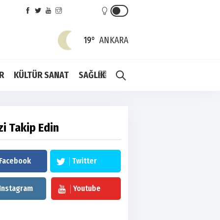
19°
ANKARA
R
KÜLTÜR SANAT
SAĞLIK
zi Takip Edin
Facebook
Twitter
Instagram
Youtube