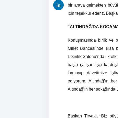
bir araya gelmekten büyü
için teşekkür ederiz. Başk
“ALTINDAĞ’DA KOCAMA
Konuşmasında birlik ve b
Millet Bahçesi’nde kısa
Etkinlik Salonu’nda ilk etk
başla çalışan işçi kardeşl
kırmayıp davetimize işt
ediyorum. Altındağ’ın her
Altındağ’ın her sokağında um
Başkan Tiryaki, “Biz büyü