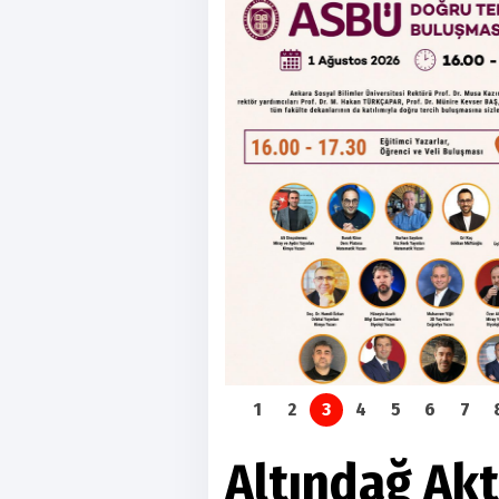
1
2
3
4
5
6
7
Altındağ Akt