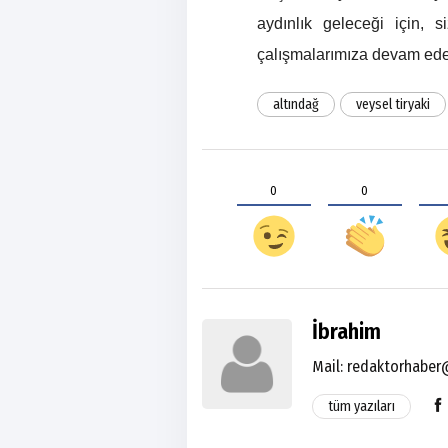
aydınlık geleceği için, 
çalışmalarımıza devam edec
altındağ
veysel tiryaki
0
0
İbrahim
Mail:
redaktorhaber
tüm yazıları