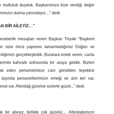
k mutluluk duyduk. Başkanımıza bize verdiği değer
anımızın daima yanındayız…” dedi.
N BİR AİLEYİZ…”
eraberlik mesajları veren Başkan Tiryaki “Başkent
 bir süre önce yapımını tamamladığımız Düğün ve
inliğimizi gerçekleştirdik. Buralara emek veren, canla
erimle kahvaltı sofrasında bir araya geldik. Bizleri
irak eden personelimize canı gönülden teşekkür
 taşında personellerimizin emeği ve alın teri var.
ut var. Altındağ güzelse sizlerle güzel...” dedi.
k bir aileyiz, birlikte çok güzeliz… Altındağımızın