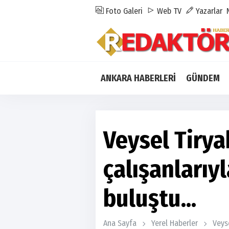
Foto Galeri
Web TV
Yazarlar
ANKARA HABERLERİ
GÜNDEM
Veysel Tirya
çalışanlarıy
buluştu...
Ana Sayfa
Yerel Haberler
Veyse