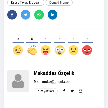
Recep Tayyip Erdoğan
Donald Trump
0
0
0
0
0
0
Mukaddes Özçelik
Mail: muko@gmail.com
tüm yazıları