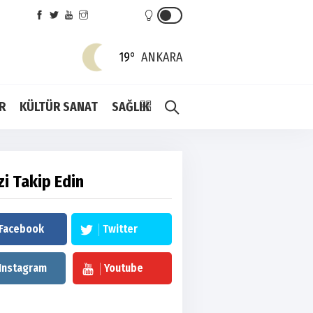
19°
ANKARA
R
KÜLTÜR SANAT
SAĞLIK
zi Takip Edin
Facebook
Twitter
Instagram
Youtube