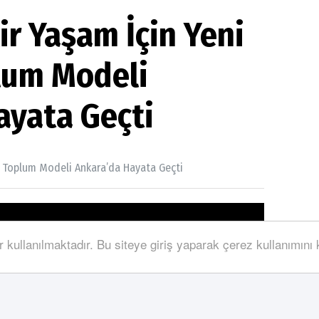
ir Yaşam İçin Yeni
plum Modeli
ayata Geçti
vil Toplum Modeli Ankara’da Hayata Geçti
r kullanılmaktadır. Bu siteye giriş yaparak çerez kullanımını