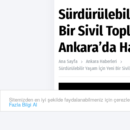
Sürdürülebil
Bir Sivil To
Ankara’da H
Ana Sayfa
Ankara Haberleri
Sürdürülebilir Yaşam İçin Yeni Bir Si
Sitemizden en iyi şekilde faydalanabilmeniz için çerezle
Fazla Bilgi Al