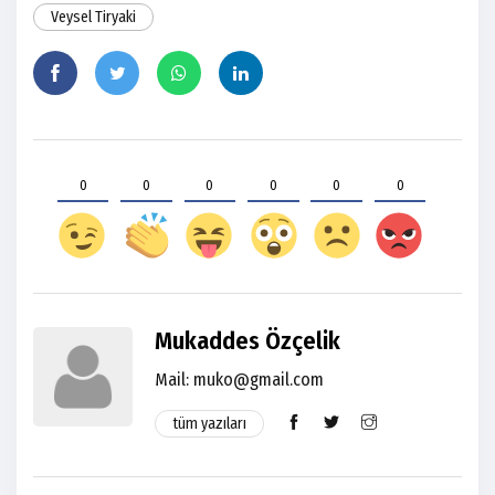
Veysel Tiryaki
0
0
0
0
0
0
Mukaddes Özçelik
Mail: muko@gmail.com
tüm yazıları