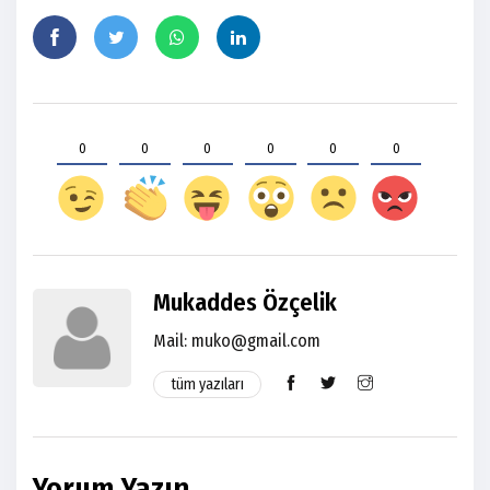
0
0
0
0
0
0
Mukaddes Özçelik
Mail: muko@gmail.com
tüm yazıları
Yorum Yazın