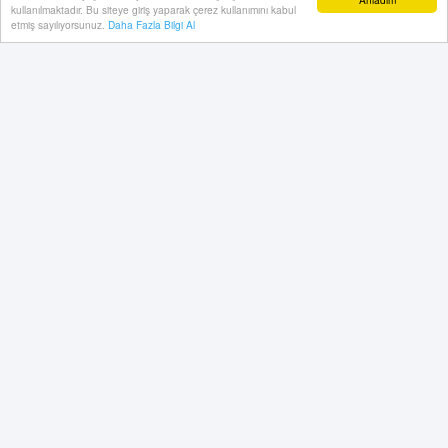
kullanılmaktadır. Bu siteye giriş yaparak çerez kullanımını kabul
etmiş sayılıyorsunuz.
Daha Fazla Bilgi Al
Geleneksel el sanatları Altınköy Açık Hava Müzesi’nde
yeniden hayat buluyor. Türkiye’nin çeşitli illerinden
gelen zanaatkar ustalar, Anadolu’nun kültürel mirasını
nesilden nesile aktarmak için Ankaralılarla bir araya
geliyor. Amasya’dan Ankara’ya gelen “cicim dokuma”
ustası Gülcan Koca, bu sanatı Altınköy’de tanıtıyor.
05 Temmuz, 2025, Cumartesi 15:03
Abone ol
Geleneksel el sanatları Altınköy Açık Hava Müzesi’nde