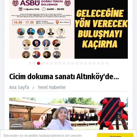
Cicim dokuma sanatı Altınköy'de...
Ana Sayfa
Yerel Haberler
Sitemizden en iyi şekilde faydalanabilmeniz için çerezler
Anladım