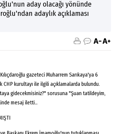
roğlu'nun aday olacağı yönünde
aroğlu'ndan adaylık açıklaması
ılıçdaroğlu gazeteci Muharrem Sarıkaya'ya 6
 CHP kurultayı ile ilgili açıklamalarda bulundu.
ltaya gidecekmisiniz?" sorusuna "Şuan tatildeyim,
nde mesaj iletti...
MIŞTI
diye Başkanı Ekrem İmamoğlu'nun tutuklanması