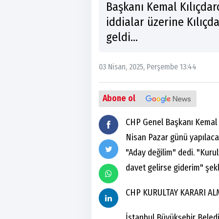
Başkanı Kemal Kılıçda
iddialar üzerine Kılıçd
geldi...
03 Nisan, 2025, Perşembe 13:44
Abone ol
CHP Genel Başkanı Kemal K
Nisan Pazar günü yapılacak
"Aday değilim" dedi. "Kuru
davet gelirse giderim" şekli
CHP KURULTAY KARARI AL
İstanbul Büyükşehir Bele