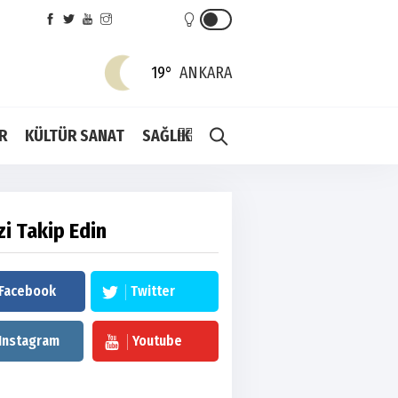
19°
ANKARA
R
KÜLTÜR SANAT
SAĞLIK
zi Takip Edin
Facebook
Twitter
Instagram
Youtube