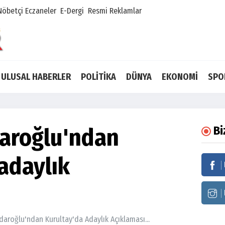
Nöbetçi Eczaneler
E-Dergi
Resmi Reklamlar
ULUSAL HABERLER
POLİTİKA
DÜNYA
EKONOMİ
SPO
daroğlu'ndan
Bi
adaylık
daroğlu'ndan Kurultay'da Adaylık Açıklaması...