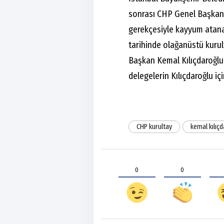
sonrası CHP Genel Başkanı 
gerekçesiyle kayyum atana
tarihinde olağanüstü kurult
Başkan Kemal Kılıçdaroğlu
delegelerin Kılıçdaroğlu içi
CHP kurultay
kemal kılıç
0
0