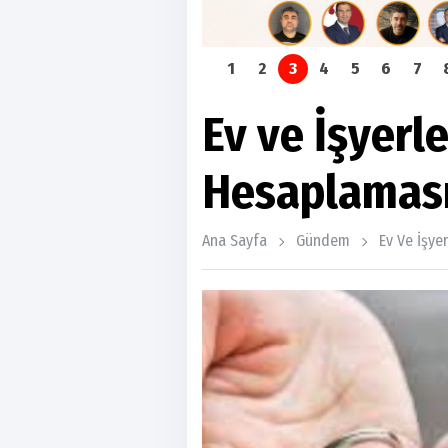
1
2
3
4
5
6
7
Ev ve İşyerl
Hesaplaması
Ana Sayfa
Gündem
Ev Ve İşye