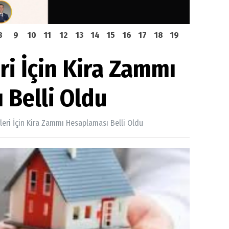
8
9
10
11
12
13
14
15
16
17
18
19
eri İçin Kira Zammı
 Belli Oldu
rleri İçin Kira Zammı Hesaplaması Belli Oldu