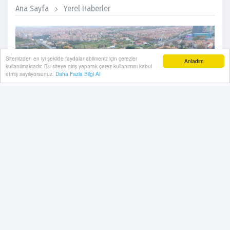
Ana Sayfa
Yerel Haberler
Sitemizden en iyi şekilde faydalanabilmeniz için çerezler
Anladım
kullanılmaktadır. Bu siteye giriş yaparak çerez kullanımını kabul
etmiş sayılıyorsunuz.
Daha Fazla Bilgi Al
Ankara Büyükşehir Belediyesi (ABB), Keçiören ilçesinin
şehir merkezi ile bağlantısını sağlayan Fatih
Köprüsü'nde yaşanan trafik yoğunluğunu azaltmak
amacıyla çift şeritli tüp tünel yapılması için çalışma
başlattı.
04 Ekim, 2024, Cuma 13:04