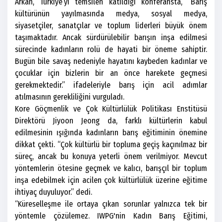
Arkan, Türkiye’yi temsilen katıldığı konferansta, “Barış
kültürünün yayılmasında medya, sosyal medya,
siyasetçiler, sanatçılar ve toplum liderleri büyük önem
taşımaktadır. Ancak sürdürülebilir barışın inşa edilmesi
sürecinde kadınların rolü de hayati bir öneme sahiptir.
Bugün bile savaş nedeniyle hayatını kaybeden kadınlar ve
çocuklar için bizlerin bir an önce harekete geçmesi
gerekmektedir.” ifadeleriyle barış için acil adımlar
atılmasının gerekliliğini vurguladı.
Kore Göçmenlik ve Çok Kültürlülük Politikası Enstitüsü
Direktörü Jiyoon Jeong da, farklı kültürlerin kabul
edilmesinin ışığında kadınların barış eğitiminin önemine
dikkat çekti. “Çok kültürlü bir topluma geçiş kaçınılmaz bir
süreç, ancak bu konuya yeterli önem verilmiyor. Mevcut
yöntemlerin ötesine geçmek ve kalıcı, barışçıl bir toplum
inşa edebilmek için acilen çok kültürlülük üzerine eğitime
ihtiyaç duyuluyor.” dedi.
“Küreselleşme ile ortaya çıkan sorunlar yalnızca tek bir
yöntemle çözülemez. IWPG'nin Kadın Barış Eğitimi,