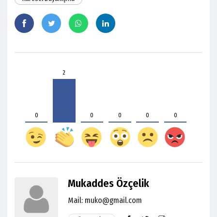
2
0
0
0
0
0
Mukaddes Özçelik
Mail:
muko@gmail.com