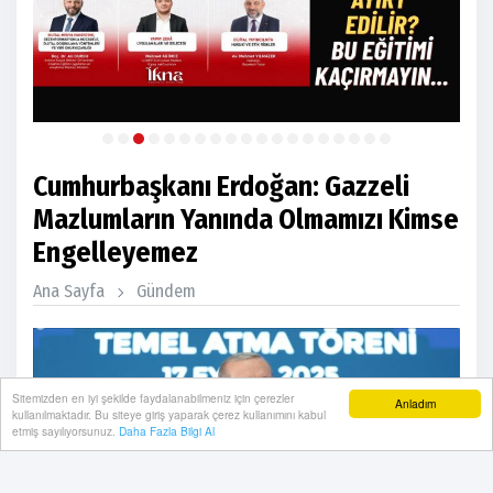
Cumhurbaşkanı Erdoğan: Gazzeli
Mazlumların Yanında Olmamızı Kimse
Engelleyemez
Ana Sayfa
Gündem
Sitemizden en iyi şekilde faydalanabilmeniz için çerezler
Anladım
kullanılmaktadır. Bu siteye giriş yaparak çerez kullanımını kabul
etmiş sayılıyorsunuz.
Daha Fazla Bilgi Al