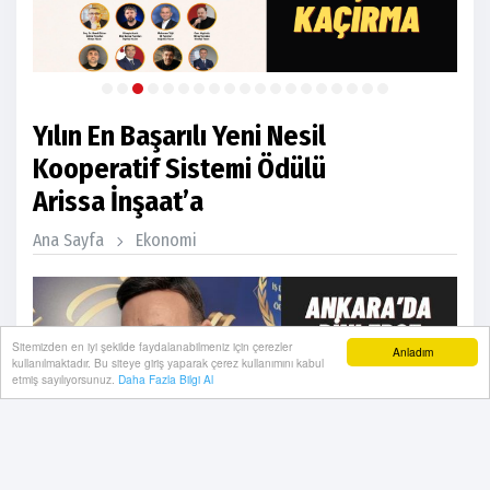
Yılın En Başarılı Yeni Nesil
Kooperatif Sistemi Ödülü
Arissa İnşaat’a
Ana Sayfa
Ekonomi
Sitemizden en iyi şekilde faydalanabilmeniz için çerezler
Anladım
kullanılmaktadır. Bu siteye giriş yaparak çerez kullanımını kabul
etmiş sayılıyorsunuz.
Daha Fazla Bilgi Al