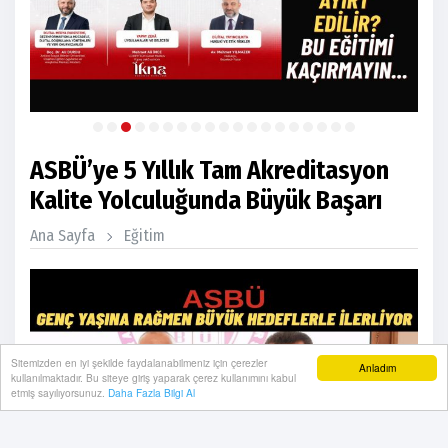
ASBÜ’ye 5 Yıllık Tam Akreditasyon
Kalite Yolculuğunda Büyük Başarı
Ana Sayfa
Eğitim
Sitemizden en iyi şekilde faydalanabilmeniz için çerezler
Anladım
kullanılmaktadır. Bu siteye giriş yaparak çerez kullanımını kabul
etmiş sayılıyorsunuz.
Daha Fazla Bilgi Al