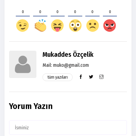
0
0
0
0
0
0
Mukaddes Özçelik
Mail:
muko@gmail.com
tüm yazıları
Yorum Yazın