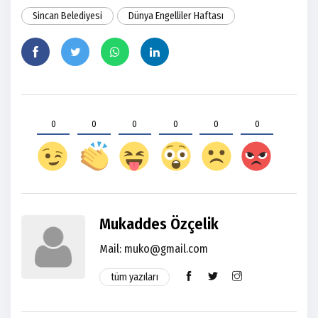
Sincan Belediyesi
Dünya Engelliler Haftası
0
0
0
0
0
0
Mukaddes Özçelik
Mail: muko@gmail.com
tüm yazıları