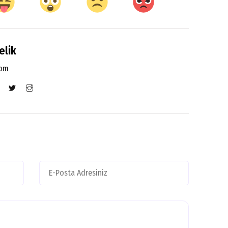
elik
com