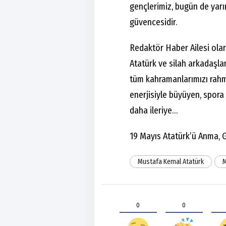
gençlerimiz, bugün de yarı
güvencesidir.
Redaktör Haber Ailesi ola
Atatürk ve silah arkadaşla
tüm kahramanlarımızı rahm
enerjisiyle büyüyen, spora 
daha ileriye…
19 Mayıs Atatürk’ü Anma, G
Mustafa Kemal Atatürk
M
0
0