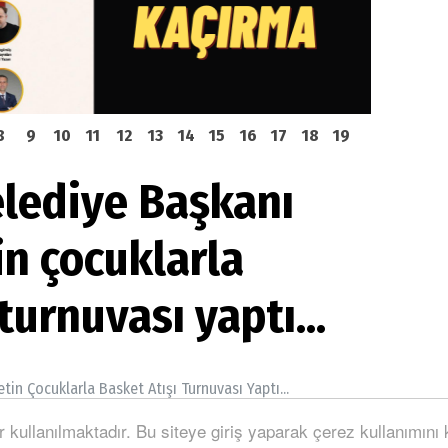
8
9
10
11
12
13
14
15
16
17
18
19
elediye Başkanı
in çocuklarla
turnuvası yaptı...
tin Çocuklarla Basket Atışı Turnuvası Yaptı...
r kullanılmaktadır. Bu siteye giriş yaparak çerez kullanımını