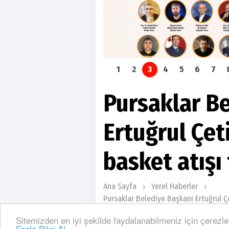
1
2
3
4
5
6
7
Pursaklar B
Ertuğrul Çet
basket atışı 
Ana Sayfa
Yerel Haberler
Pursaklar Belediye Başkanı Ertuğrul Çe
Sitemizden en iyi şekilde faydalanabilmeniz için çerezle
Fazla Bilgi Al