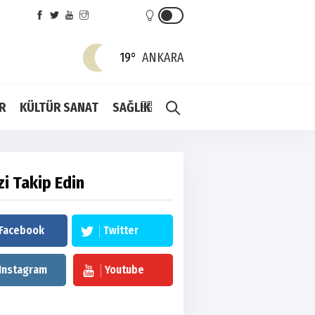
19°
ANKARA
R
KÜLTÜR SANAT
SAĞLIK
zi Takip Edin
Facebook
Twitter
Instagram
Youtube