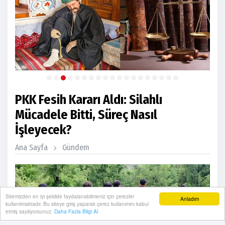
PKK Fesih Kararı Aldı: Silahlı
Mücadele Bitti, Süreç Nasıl
İşleyecek?
Ana Sayfa
Gündem
Sitemizden en iyi şekilde faydalanabilmeniz için çerezler
Anladım
kullanılmaktadır. Bu siteye giriş yaparak çerez kullanımını kabul
etmiş sayılıyorsunuz.
Daha Fazla Bilgi Al