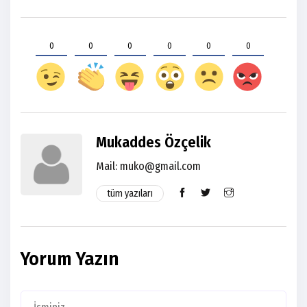
0
0
0
0
0
0
Mukaddes Özçelik
Mail:
muko@gmail.com
tüm yazıları
Yorum Yazın