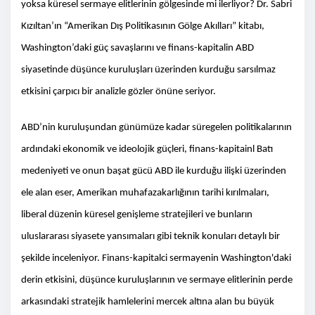
yoksa küresel sermaye elitlerinin gölgesinde mi ilerliyor? Dr. Sabri
Kızıltan’ın “Amerikan Dış Politikasının Gölge Akılları” kitabı,
Washington’daki güç savaşlarını ve finans-kapitalin ABD
siyasetinde düşünce kuruluşları üzerinden kurduğu sarsılmaz
etkisini çarpıcı bir analizle gözler önüne seriyor.
ABD’nin kuruluşundan günümüze kadar süregelen politikalarının
ardındaki ekonomik ve ideolojik güçleri, finans-kapitainl Batı
medeniyeti ve onun başat gücü ABD ile kurduğu ilişki üzerinden
ele alan eser, Amerikan muhafazakarlığının tarihi kırılmaları,
liberal düzenin küresel genişleme stratejileri ve bunların
uluslararası siyasete yansımaları gibi teknik konuları detaylı bir
şekilde inceleniyor. Finans-kapitalci sermayenin Washington'daki
derin etkisini, düşünce kuruluşlarının ve sermaye elitlerinin perde
arkasındaki stratejik hamlelerini mercek altına alan bu büyük