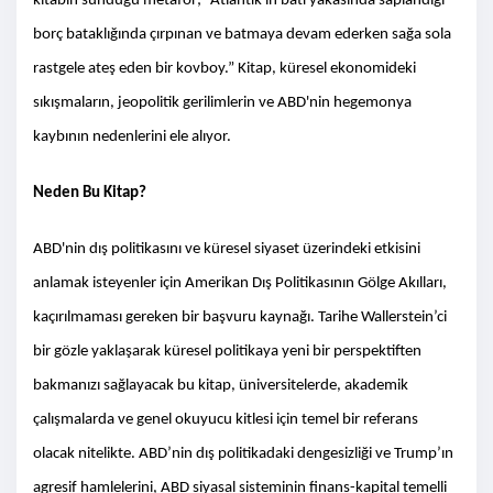
kitabın sunduğu metafor; “Atlantik'in batı yakasında saplandığı
borç bataklığında çırpınan ve batmaya devam ederken sağa sola
rastgele ateş eden bir kovboy.” Kitap, küresel ekonomideki
sıkışmaların, jeopolitik gerilimlerin ve ABD'nin hegemonya
kaybının nedenlerini ele alıyor.
Neden Bu Kitap?
ABD'nin dış politikasını ve küresel siyaset üzerindeki etkisini
anlamak isteyenler için Amerikan Dış Politikasının Gölge Akılları,
kaçırılmaması gereken bir başvuru kaynağı. Tarihe Wallerstein’ci
bir gözle yaklaşarak küresel politikaya yeni bir perspektiften
bakmanızı sağlayacak bu kitap, üniversitelerde, akademik
çalışmalarda ve genel okuyucu kitlesi için temel bir referans
olacak nitelikte. ABD’nin dış politikadaki dengesizliği ve Trump’ın
agresif hamlelerini, ABD siyasal sisteminin finans-kapital temelli