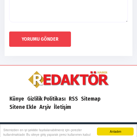
YORUMU GÖNDER
Künye
Gizlilik Politikası
RSS
Sitemap
Sitene Ekle
Arşiv
İletişim
Redaktör Haber 2022 | Yazılım:
Onemsoft
Sitemizden en iyi şekilde faydalanabilmeniz için çerezler
Anladım
kullanılmaktadır. Bu siteye giriş yaparak çerez kullanımını kabul