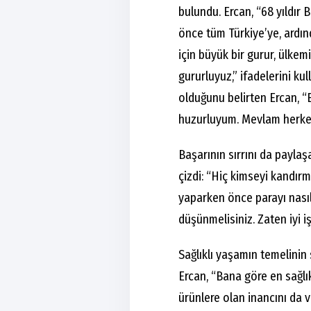
bulundu. Ercan, “68 yıldır
önce tüm Türkiye’ye, ardın
için büyük bir gurur, ülkem
gururluyuz,” ifadelerini kul
olduğunu belirten Ercan, 
huzurluyum. Mevlam herkes
Başarının sırrını da payla
çizdi: “Hiç kimseyi kandırma
yaparken önce parayı nasıl 
düşünmelisiniz. Zaten iyi i
Sağlıklı yaşamın temelinin 
Ercan, “Bana göre en sağlı
ürünlere olan inancını da