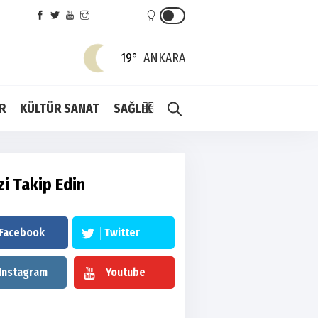
19°
ANKARA
R
KÜLTÜR SANAT
SAĞLIK
zi Takip Edin
Facebook
Twitter
Instagram
Youtube