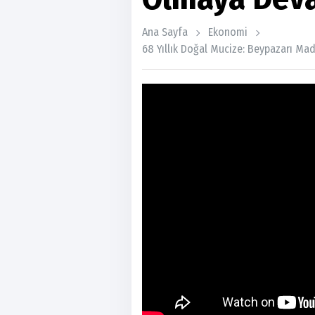
Ana Sayfa
Ekonomi
68 Yıllık Doğal Mucize: Beypazarı Ma