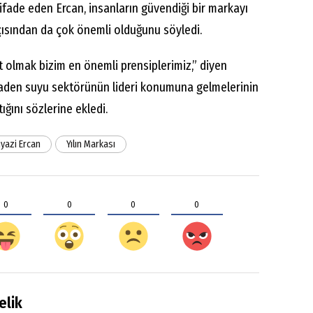
ifade eden Ercan, insanların güvendiği bir markayı
açısından da çok önemli olduğunu söyledi.
t olmak bizim en önemli prensiplerimiz,” diyen
aden suyu sektörünün lideri konumuna gelmelerinin
ığını sözlerine ekledi.
iyazi Ercan
Yılın Markası
0
0
0
0
elik