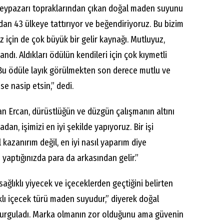
 Beypazarı topraklarından çıkan doğal maden suyunu
dan 43 ülkeye tattırıyor ve beğendiriyoruz. Bu bizim
iz için de çok büyük bir gelir kaynağı. Mutluyuz,
landı. Aldıkları ödülün kendileri için çok kıymetli
“Bu ödüle layık görülmekten son derece mutlu ve
e nasip etsin,” dedi.
şan Ercan, dürüstlüğün ve düzgün çalışmanın altını
dan, işimizi en iyi şekilde yapıyoruz. Bir işi
kazanırım değil, en iyi nasıl yaparım diye
ş yaptığınızda para da arkasından gelir.”
sağlıklı yiyecek ve içeceklerden geçtiğini belirten
klı içecek türü maden suyudur,” diyerek doğal
 vurguladı. Marka olmanın zor olduğunu ama güvenin