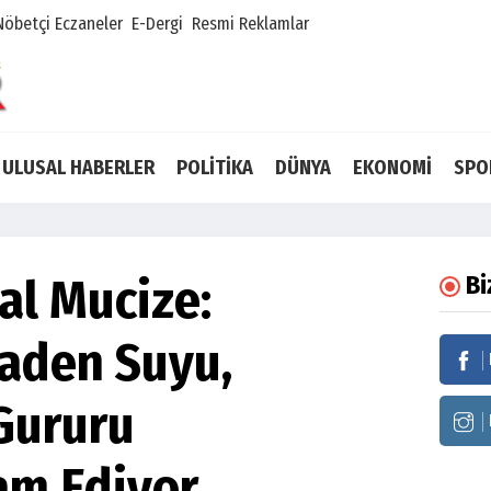
Nöbetçi Eczaneler
E-Dergi
Resmi Reklamlar
ULUSAL HABERLER
POLİTİKA
DÜNYA
EKONOMİ
SPO
ğal Mucize:
Bi
aden Suyu,
Gururu
am Ediyor