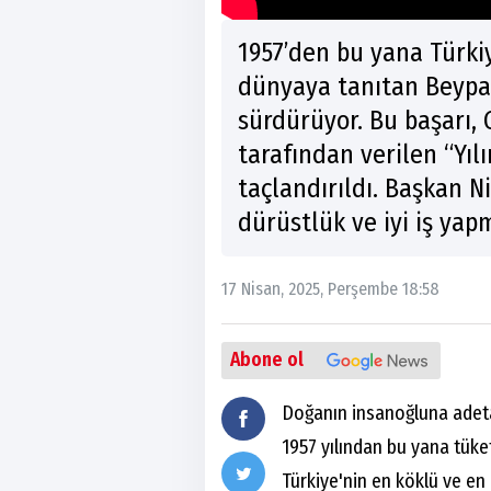
1957’den bu yana Türk
dünyaya tanıtan Beypaz
sürdürüyor. Bu başarı, 
tarafından verilen “Yılı
taçlandırıldı. Başkan Ni
dürüstlük ve iyi iş yap
17 Nisan, 2025, Perşembe 18:58
Abone ol
Doğanın insanoğluna adeta
1957 yılından bu yana tüke
Türkiye'nin en köklü ve en