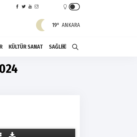
19°
ANKARA
R
KÜLTÜR SANAT
SAĞLIK
2024